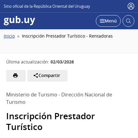
Sitio oficial de la República Oriental del Uruguay
Usu
gub.uy
Abrir
Desplegar
Menú
busc
Ruta
Inicio
Inscripción Prestador Turístico - Rentadoras
de
navegación
02/03/2026
Última actualización:
Compartir
Ministerio de Turismo - Dirección Nacional de
Turismo
Inscripción Prestador
Turístico