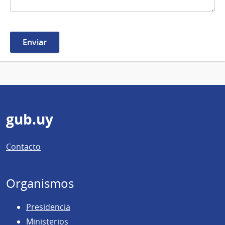
Pie
gub.uy
de
Contacto
página
Organismos
Presidencia
Ministerios