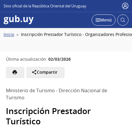
Sitio oficial de la República Oriental del Uruguay
Usu
gub.uy
Abrir
Desplegar
Menú
busc
Ruta
Inicio
Inscripción Prestador Turístico - Organizadores Profesi
de
navegación
02/03/2026
Última actualización:
Compartir
Ministerio de Turismo - Dirección Nacional de
Turismo
Inscripción Prestador
Turístico