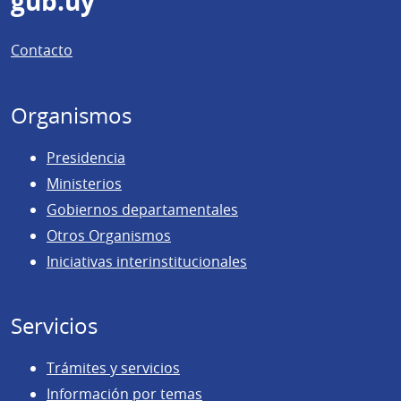
Pie
gub.uy
de
Contacto
página
Organismos
Presidencia
Ministerios
Gobiernos departamentales
Otros Organismos
Iniciativas interinstitucionales
Servicios
Trámites y servicios
Información por temas