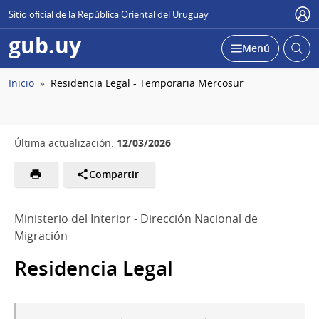
Sitio oficial de la República Oriental del Uruguay
Usu
gub.uy
Abrir
Desplegar
Menú
busc
Ruta
Inicio
Residencia Legal - Temporaria Mercosur
de
navegación
12/03/2026
Última actualización:
Compartir
Ministerio del Interior - Dirección Nacional de
Migración
Residencia Legal