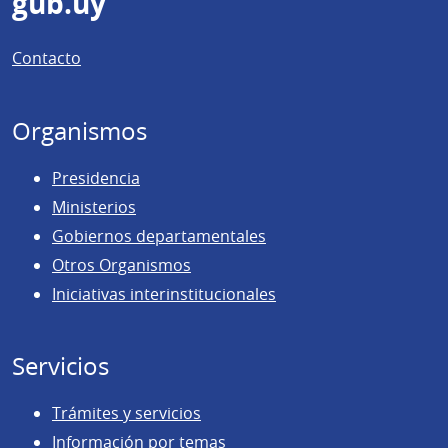
Pie
gub.uy
de
Contacto
página
Organismos
Presidencia
Ministerios
Gobiernos departamentales
Otros Organismos
Iniciativas interinstitucionales
Servicios
Trámites y servicios
Información por temas