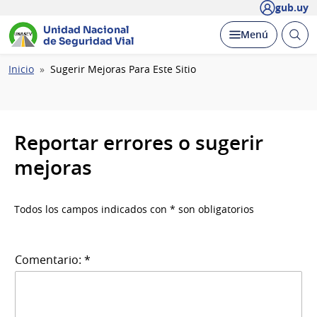
gub.uy
Unidad Nacional
Abrir
Desplegar
Menú
de Seguridad Vial
busc
Ruta
Inicio
Sugerir Mejoras Para Este Sitio
de
navegación
Reportar errores o sugerir
mejoras
Todos los campos indicados con * son obligatorios
Comentario: *