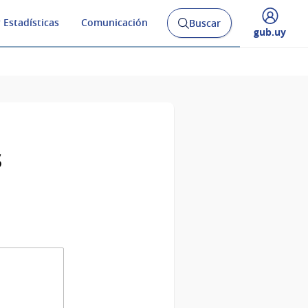
 Estadísticas
Comunicación
Buscar
Abrir
Desplegar
gub.uy
buscador
menú
y
de
s