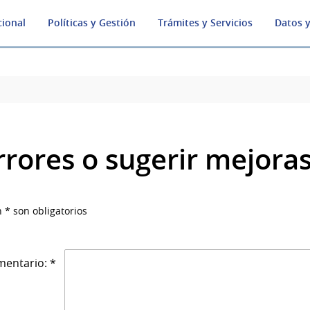
cional
Políticas y Gestión
Trámites y Servicios
Datos y
rrores o sugerir mejora
 * son obligatorios
entario: *