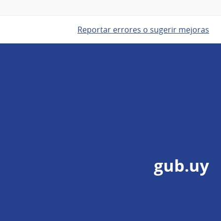
Reportar errores o sugerir mejoras
gub.uy