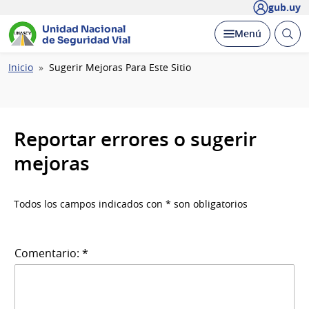
gub.uy
Unidad Nacional
Abrir
Desplegar
Menú
de Seguridad Vial
busc
Ruta
Inicio
Sugerir Mejoras Para Este Sitio
de
navegación
Reportar errores o sugerir
mejoras
Todos los campos indicados con * son obligatorios
Comentario: *