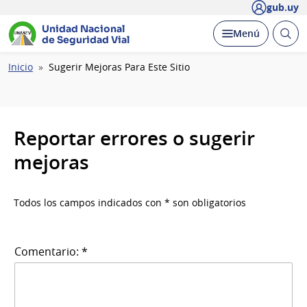
gub.uy
Unidad Nacional
Abrir
Desplegar
Menú
de Seguridad Vial
busc
Ruta
Inicio
Sugerir Mejoras Para Este Sitio
de
navegación
Reportar errores o sugerir
mejoras
Todos los campos indicados con * son obligatorios
Comentario: *