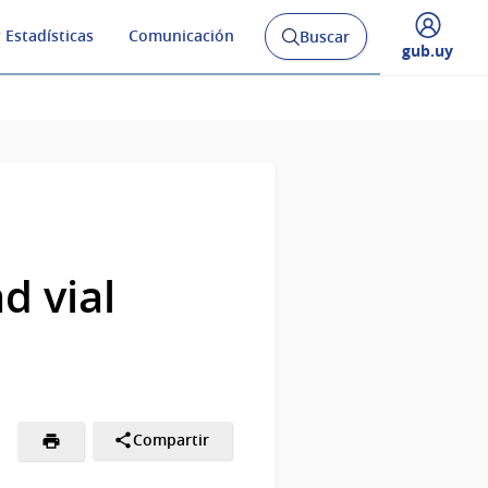
 Estadísticas
Comunicación
Buscar
Abrir
Desplegar
gub.uy
buscador
menú
y
de
d vial
Compartir