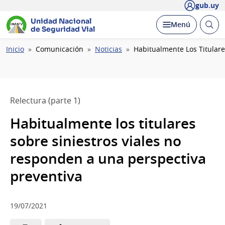
gub.uy
Unidad Nacional
Abrir
Desplegar
Menú
de Seguridad Vial
busc
Ruta
Inicio
Comunicación
Noticias
Habitualmente Los Titulare
de
navegación
Relectura (parte 1)
Habitualmente los titulares
sobre siniestros viales no
responden a una perspectiva
preventiva
19/07/2021