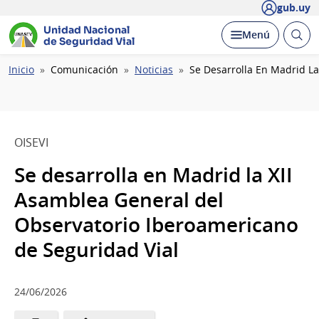
gub.uy
Unidad Nacional
Abrir
Desplegar
Menú
de Seguridad Vial
busc
Ruta
Inicio
Comunicación
Noticias
Se Desarrolla En Madrid La
de
navegación
OISEVI
Se desarrolla en Madrid la XII
Asamblea General del
Observatorio Iberoamericano
de Seguridad Vial
24/06/2026