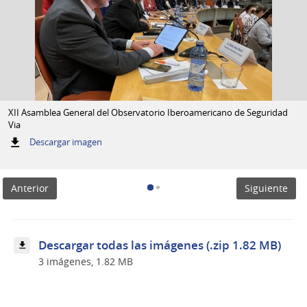
XII Asamblea General del Observatorio Iberoamericano de Seguridad
Via
:
Descargar imagen
XII
Asamblea
General
Anterior
Siguiente
del
Observatorio
Iberoamericano
de
Seguridad
Descargar todas las imágenes (.zip 1.82 MB)
Via
3 imágenes, 1.82 MB