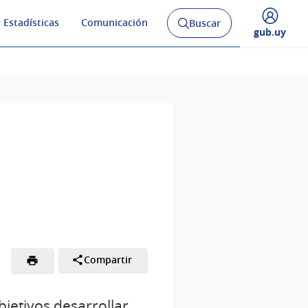
 Estadísticas
Comunicación
Buscar
Abrir
Desplegar
gub.uy
buscador
menú
y
de
Compartir
bjetivos desarrollar