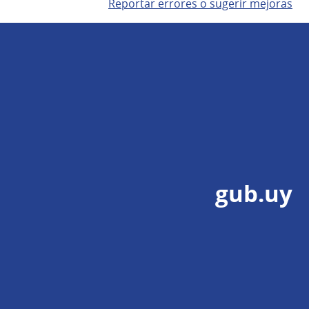
Reportar errores o sugerir mejoras
gub.uy