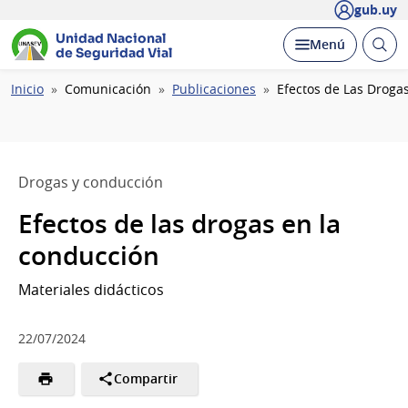
gub.uy
Unidad Nacional
Abrir
Desplegar
Menú
de Seguridad Vial
busc
Ruta
Inicio
Comunicación
Publicaciones
Efectos de Las Droga
de
navegación
Drogas y conducción
Efectos de las drogas en la
conducción
Materiales didácticos
22/07/2024
Compartir