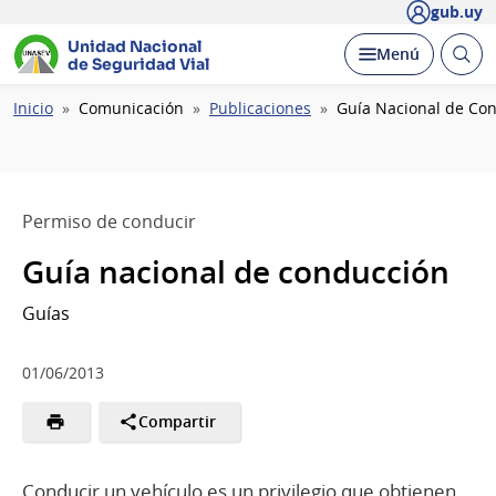
gub.uy
Unidad Nacional
Abrir
Desplegar
Menú
de Seguridad Vial
busc
Ruta
Inicio
Comunicación
Publicaciones
Guía Nacional de Co
de
navegación
Permiso de conducir
Guía nacional de conducción
Guías
01/06/2013
Compartir
Conducir un vehículo es un privilegio que obtienen