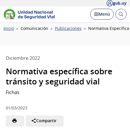
gub.uy
Unidad Nacional
Abrir
Desplegar
Menú
de Seguridad Vial
busc
Ruta
Inicio
Comunicación
Publicaciones
Normativa Específica 
de
navegación
Diciembre 2022
Normativa específica sobre
tránsito y seguridad vial
Fichas
01/03/2023
Compartir