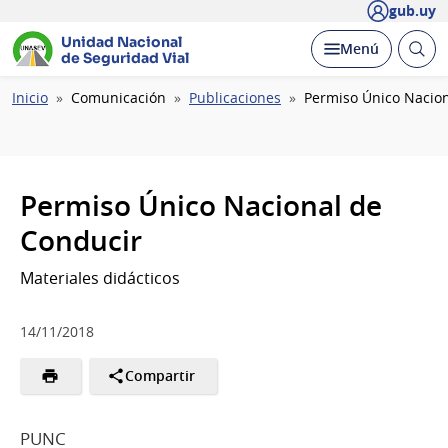
gub.uy
Unidad Nacional
Abrir
Desplegar
Menú
de Seguridad Vial
busc
Ruta
Inicio
Comunicación
Publicaciones
Permiso Único Nacio
de
navegación
Permiso Único Nacional de
Conducir
Materiales didácticos
14/11/2018
Compartir
PUNC