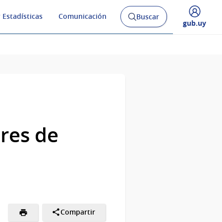
 Estadísticas
Comunicación
Buscar
Abrir
Desplegar
gub.uy
buscador
menú
y
de
ares de
Compartir