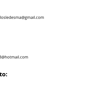
delosledesma@gmail.com
03@hotmail.com
to: