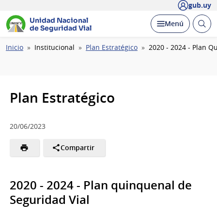
gub.uy
Unidad Nacional
Abrir
Desplegar
Menú
de Seguridad Vial
busc
Ruta
Inicio
Institucional
Plan Estratégico
2020 - 2024 - Plan Q
de
navegación
Plan Estratégico
20/06/2023
Compartir
2020 - 2024 - Plan quinquenal de
Seguridad Vial