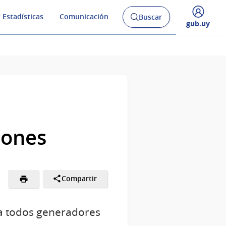
 Estadísticas
Comunicación
Buscar
Abrir
Desplegar
gub.uy
buscador
menú
y
de
iones
Compartir
s a todos generadores