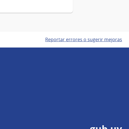
Reportar errores o sugerir mejoras
gub.uy