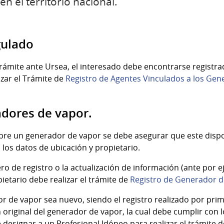
n el territorio nacional.
gulado
 trámite ante Ursea, el interesado debe encontrarse regis
izar el Trámite de
Registro de Agentes Vinculados a los Gen
adores de vapor.
sobre un generador de vapor se debe asegurar que este dis
 los datos de ubicación y propietario.
ro de registro o la actualización de información (ante por 
ietario debe realizar el trámite de
Registro de Generador d
r de vapor sea nuevo, siendo el registro realizado por prim
original del generador de vapor, la cual debe cumplir con l
 designar a un Profesional Idóneo para realizar el trámite d