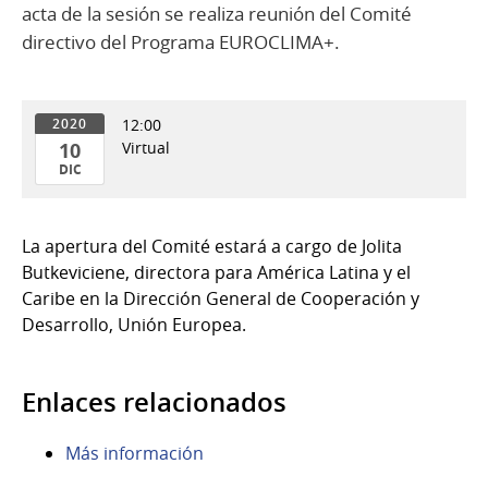
acta de la sesión se realiza reunión del Comité
directivo del Programa EUROCLIMA+.
12:00
2020
10
Virtual
DIC
10
de
La apertura del Comité estará a cargo de Jolita
Dic
Butkeviciene, directora para América Latina y el
del
Caribe en la Dirección General de Cooperación y
2020
Desarrollo, Unión Europea.
Enlaces relacionados
Más información