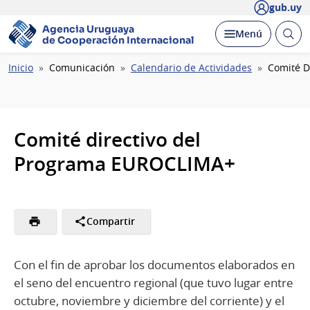
gub.uy
Agencia Uruguaya
Abrir
Desplegar
Menú
de Cooperación Internacional
busc
Ruta
Inicio
Comunicación
Calendario de Actividades
Comité D
de
navegación
Comité directivo del
Programa EUROCLIMA+
Compartir
Con el fin de aprobar los documentos elaborados en
el seno del encuentro regional (que tuvo lugar entre
octubre, noviembre y diciembre del corriente) y el