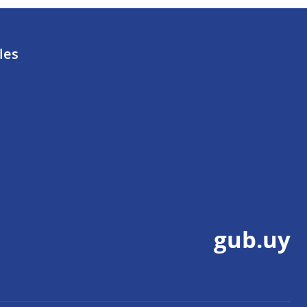
les
gub.uy