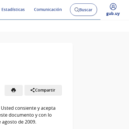
 Estadísticas
Comunicación
Buscar
Abrir
Desplegar
gub.uy
buscador
menú
y
de
Compartir
, Usted consiente y acepta
 este documento y con lo
e agosto de 2009.