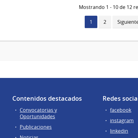
Mostrando 1 - 10 de 12 r
Página
1
Página
2
Siguient
Siguient
actual
página
Contenidos destacados
Redes socia
Convocatorias y
facebook
Oportunidades
instagram
Publicaciones
linkedin
Noticias