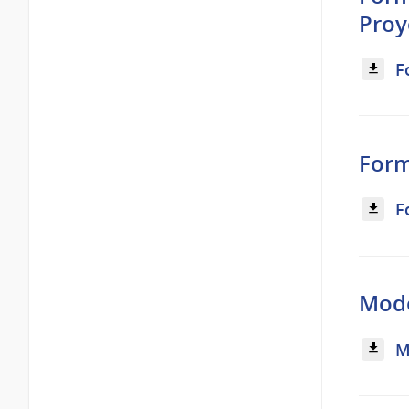
Proy
F
Form
F
Mode
M