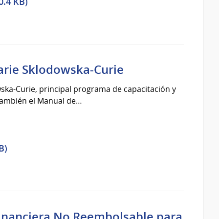
0.4 KB)
arie Sklodowska-Curie
ska-Curie, principal programa de capacitación y
 también el Manual de…
B)
 Financiera No Reembolsable para