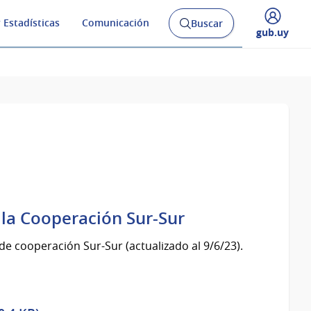
 Estadísticas
Comunicación
Buscar
Abrir
Desplegar
gub.uy
buscador
menú
y
de
 la Cooperación Sur-Sur
 cooperación Sur-Sur (actualizado al 9/6/23).