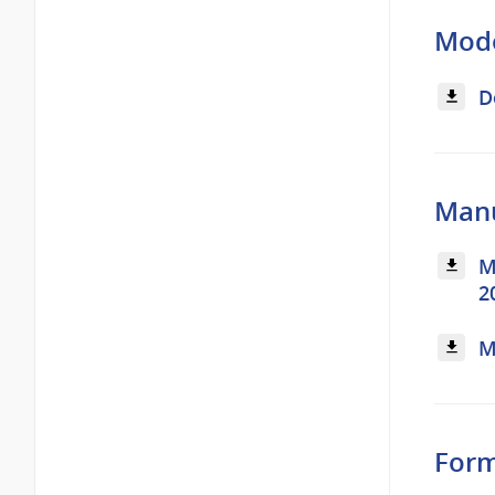
Mode
D
Manu
M
2
M
Form