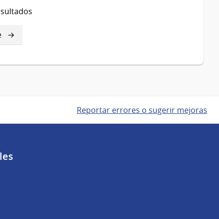
esultados
e
e
Reportar errores o sugerir mejoras
les