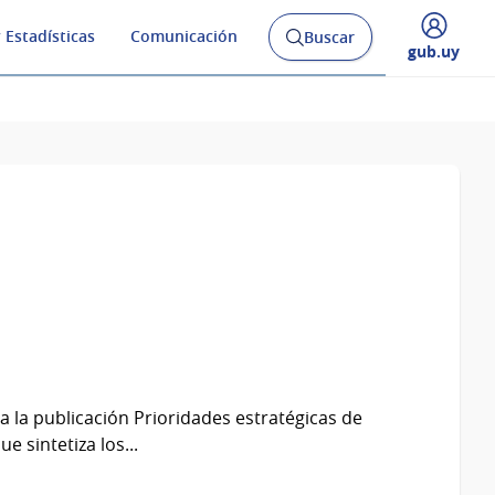
 Estadísticas
Comunicación
Buscar
Abrir
Desplegar
gub.uy
buscador
menú
y
de
 la publicación Prioridades estratégicas de
e sintetiza los...