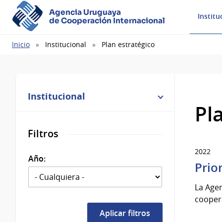
Agencia Uruguaya
Institu
de Cooperación Internacional
Ruta
Inicio
Institucional
Plan estratégico
de
navegación
Institucional
Pl
Filtros
2022
Año:
Prio
La Agen
coopera