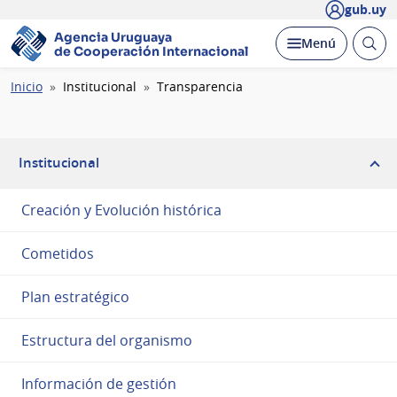
gub.uy
Agencia Uruguaya
Abrir
Desplegar
Menú
de Cooperación Internacional
busc
Ruta
Inicio
Institucional
Transparencia
de
navegación
Institucional
Creación y Evolución histórica
Cometidos
Plan estratégico
Estructura del organismo
Información de gestión