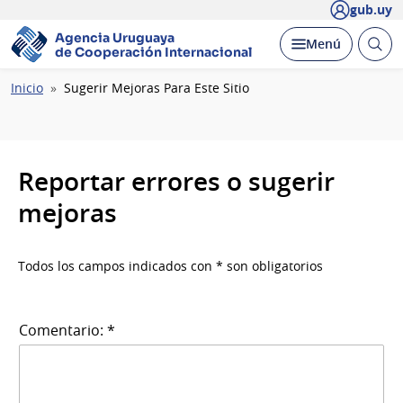
gub.uy
Agencia Uruguaya
Abrir
Desplegar
Menú
de Cooperación Internacional
busc
Ruta
Inicio
Sugerir Mejoras Para Este Sitio
de
navegación
Reportar errores o sugerir
mejoras
Todos los campos indicados con * son obligatorios
Comentario: *