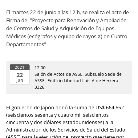
El martes 22 de junio a las 12 h, se realiza el acto de
Firma del "Proyecto para Renovación y Ampliación
de Centros de Salud y Adquisición de Equipos
Médicos (ecógrafos y equipo de rayos X) en Cuatro
Departamentos"
12:00
2021
22
Salón de Actos de ASSE, Subsuelo Sede de
JUN
ASSE- Edificio Libertad Luis A de Herrera
3326
22
de
Jun
El gobierno de Japón donó la suma de US$ 664.652
del
(seiscientos sesenta y cuatro mil seiscientos
2021
cincuenta y dos dólares estadounidenses) a la
Administración de los Servicios de Salud del Estado
(ASSE) para la ejecución del proyecto que tiene por