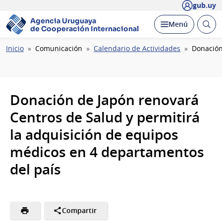
gub.uy
Agencia Uruguaya
Abrir
Desplegar
Menú
de Cooperación Internacional
busc
Ruta
Inicio
Comunicación
Calendario de Actividades
Donación
de
navegación
Donación de Japón renovará
Centros de Salud y permitirá
la adquisición de equipos
médicos en 4 departamentos
del país
Compartir