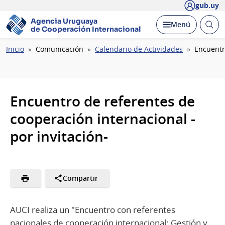
gub.uy
Agencia Uruguaya
Abrir
Desplegar
Menú
de Cooperación Internacional
busc
Ruta
Inicio
Comunicación
Calendario de Actividades
Encuentr
de
navegación
Encuentro de referentes de
cooperación internacional -
por invitación-
Compartir
AUCI realiza un "Encuentro con referentes
nacionales de cooperación internacional: Gestión y