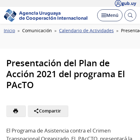
gub.uy
Agencia Uruguaya
Abrir
Desplegar
Menú
de Cooperación Internacional
busc
Ruta
Inicio
Comunicación
Calendario de Actividades
Presenta
de
navegación
Presentación del Plan de
Acción 2021 del programa El
PAcTO
Compartir
El Programa de Asistencia contra el Crimen
Transnacional Organizado, EL PAcCTO, presentará la