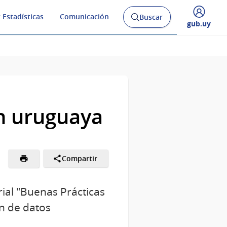
 Estadísticas
Comunicación
Buscar
Abrir
Desplegar
gub.uy
buscador
menú
y
de
ón uruguaya
Compartir
ial "Buenas Prácticas
n de datos