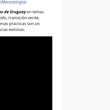
.
(Metodología)
cas de Uruguay
en temas
ollo, transición verde,
uenas prácticas son un
ias exitosas.