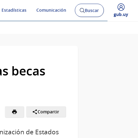
 Estadísticas
Comunicación
Buscar
Abrir
Desplegar
gub.uy
buscador
menú
y
de
as becas
Compartir
anización de Estados