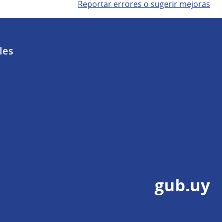
Reportar errores o sugerir mejoras
les
gub.uy