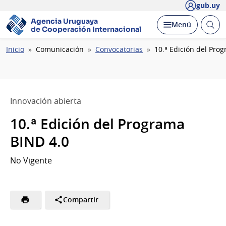
gub.uy
Agencia Uruguaya
Abrir
Desplegar
Menú
de Cooperación Internacional
busc
Ruta
Inicio
Comunicación
Convocatorias
10.ª Edición del Pro
de
navegación
Innovación abierta
10.ª Edición del Programa
BIND 4.0
No Vigente
Compartir