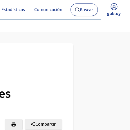
 Estadísticas
Comunicación
Buscar
Abrir
Desplegar
gub.uy
buscador
menú
y
de
n
es
Compartir