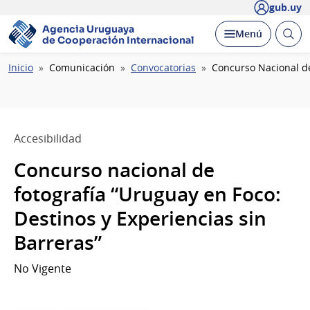
gub.uy
Agencia Uruguaya
Abrir
Desplegar
Menú
de Cooperación Internacional
busc
Ruta
Inicio
Comunicación
Convocatorias
Concurso Nacional de
de
navegación
Accesibilidad
Concurso nacional de
fotografía “Uruguay en Foco:
Destinos y Experiencias sin
Barreras”
No Vigente