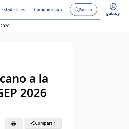
 Estadísticas
Comunicación
Buscar
Abrir
Desplegar
gub.uy
buscador
menú
y
de
 2026
cano a la
IGEP 2026
Compartir