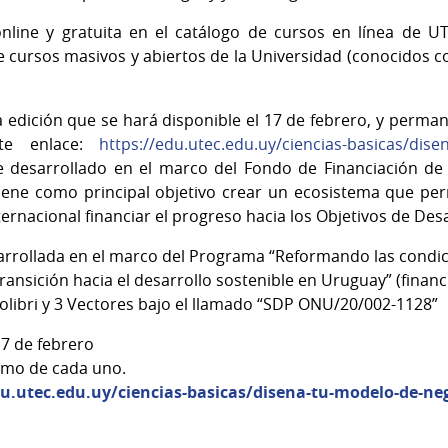
nline y gratuita en el catálogo de cursos en línea de 
e cursos masivos y abiertos de la Universidad (conocidos 
 edición que se hará disponible el 17 de febrero, y perman
nte enlace:
https://edu.utec.edu.uy/ciencias-basicas/dis
e desarrollado en el marco del Fondo de Financiación de 
iene como principal objetivo crear un ecosistema que perm
ernacional financiar el progreso hacia los Objetivos de Des
sarrollada en el marco del Programa “Reformando las condic
 transición hacia el desarrollo sostenible en Uruguay” (finan
libri y 3 Vectores bajo el llamado “SDP ONU/20/002-1128”
7 de febrero
itmo de cada uno.
du.utec.edu.uy/ciencias-basicas/disena-tu-modelo-de-ne