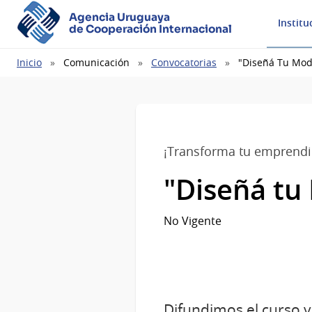
Agencia Uruguaya
Institu
de Cooperación Internacional
Ruta
Inicio
Comunicación
Convocatorias
"Diseñá Tu Mod
de
navegación
¡Transforma tu emprendi
"Diseñá tu
No Vigente
Difundimos el curso v