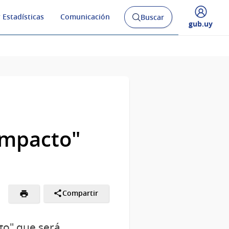
 Estadísticas
Comunicación
Buscar
Abrir
Desplegar
gub.uy
buscador
menú
y
de
Impacto"
Compartir
to" que será