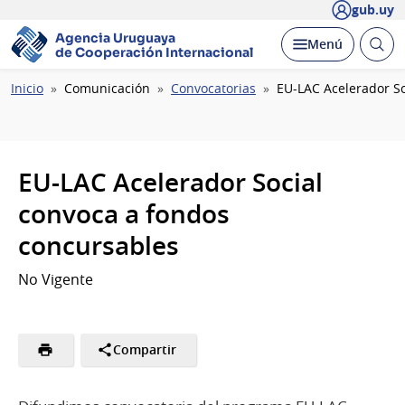
gub.uy
Agencia Uruguaya
Abrir
Desplegar
Menú
de Cooperación Internacional
busc
Ruta
Inicio
Comunicación
Convocatorias
EU-LAC Acelerador S
de
navegación
EU-LAC Acelerador Social
convoca a fondos
concursables
No Vigente
Compartir