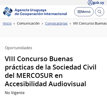
gub.uy
Agencia Uruguaya
Abrir
Desplegar
Menú
de Cooperación Internacional
busc
Ruta
Inicio
Comunicación
Convocatorias
VIII Concurso Buenas
de
navegación
Oportunidades
VIII Concurso Buenas
prácticas de la Sociedad Civil
del MERCOSUR en
Accesibilidad Audiovisual
No Vigente