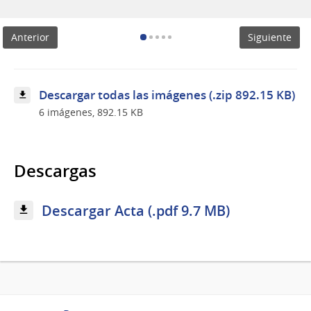
de
proyectos
de
Anterior
Siguiente
cooperación
Descargar todas las imágenes (.zip 892.15 KB)
6 imágenes, 892.15 KB
Descargas
Descargar Acta (.pdf 9.7 MB)