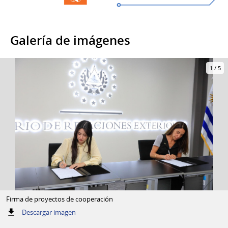
Galería de imágenes
1
/
5
Firma de proyectos de cooperación
:
Descargar imagen
Firma