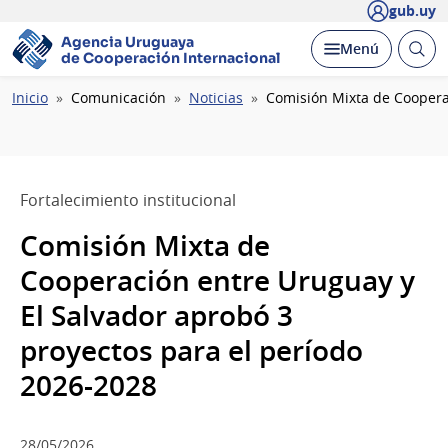
gub.uy
Agencia Uruguaya
Abrir
Desplegar
Menú
de Cooperación Internacional
busc
Ruta
Inicio
Comunicación
Noticias
Comisión Mixta de Cooperac
de
navegación
Fortalecimiento institucional
Comisión Mixta de
Cooperación entre Uruguay y
El Salvador aprobó 3
proyectos para el período
2026-2028
28/05/2026