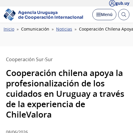
gub.uy
Agencia Uruguaya
Abrir
Desplegar
Menú
de Cooperación Internacional
busc
Ruta
Inicio
Comunicación
Noticias
Cooperación Chilena Apoya 
de
navegación
Cooperación Sur-Sur
Cooperación chilena apoya la
profesionalización de los
cuidados en Uruguay a través
de la experiencia de
ChileValora
08/06/2026