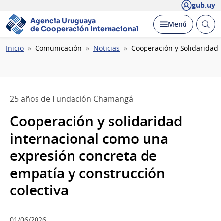
gub.uy
Agencia Uruguaya
Abrir
Desplegar
Menú
de Cooperación Internacional
busc
Ruta
Inicio
Comunicación
Noticias
Cooperación y Solidaridad
de
navegación
25 años de Fundación Chamangá
Cooperación y solidaridad
internacional como una
expresión concreta de
empatía y construcción
colectiva
01/06/2026