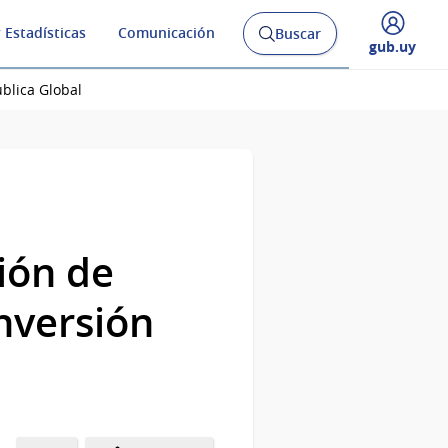
 Estadísticas
Comunicación
Buscar
Abrir
Desplegar
gub.uy
buscador
menú
y
de
ública Global
ión de
Inversión