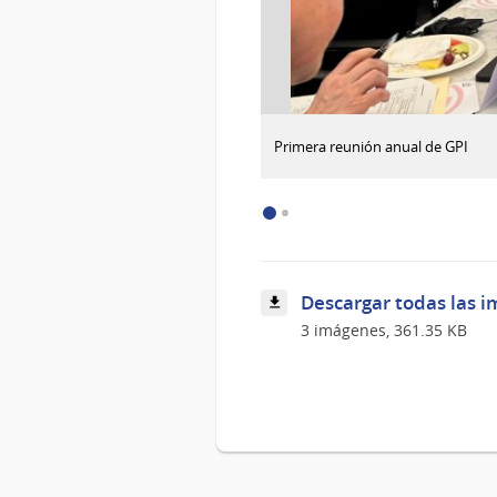
:
Descargar imagen
Primera reunión anual de GPI
Primera
reunión
anual
de
GPI
Descargar todas las i
3 imágenes, 361.35 KB