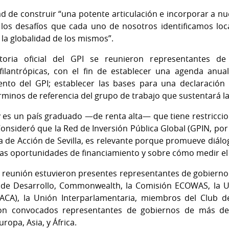
 de construir “una potente articulación e incorporar a n
r los desafíos que cada uno de nosotros identificamos lo
la globalidad de los mismos”.
oria oficial del GPI se reunieron representantes de 
filantrópicas, con el fin de establecer una agenda anual
ento del GPI; establecer las bases para una declaración 
minos de referencia del grupo de trabajo que sustentará la
y es un país graduado —de renta alta— que tiene restricci
 Consideró que la Red de Inversión Pública Global (GPIN, por 
a de Acción de Sevilla, es relevante porque promueve diálog
s oportunidades de financiamiento y sobre cómo medir el 
la reunión estuvieron presentes representantes de gobiernos
o de Desarrollo, Commonwealth, la Comisión ECOWAS, la U
IACA), la Unión Interparlamentaria, miembros del Club d
eron convocados representantes de gobiernos de más de
uropa, Asia, y África.