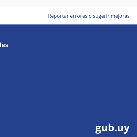
Reportar errores o sugerir mejoras
les
gub.uy