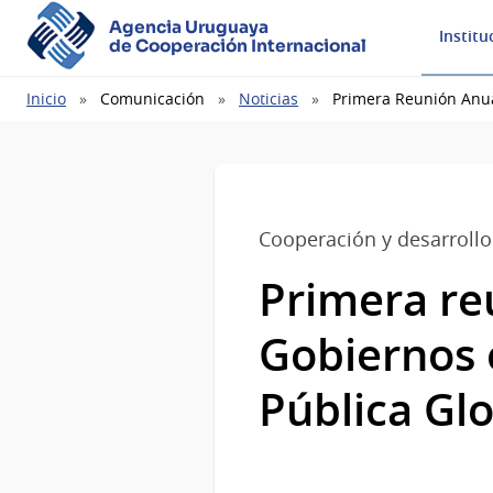
Agencia Uruguaya
Institu
de Cooperación Internacional
Ruta
Inicio
Comunicación
Noticias
Primera Reunión Anual
de
navegación
Cooperación y desarrollo
Primera re
Gobiernos e
Pública Gl