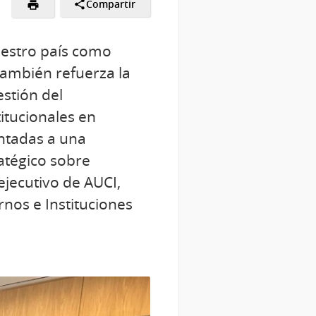
Compartir
uestro país como
También refuerza la
stión del
itucionales en
entadas a una
atégico sobre
 ejecutivo de AUCI,
rnos e Instituciones