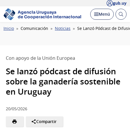
gub.uy
Agencia Uruguaya
Abrir
Desplegar
Menú
de Cooperación Internacional
busc
Ruta
Inicio
Comunicación
Noticias
Se Lanzó Pódcast de Difus
de
navegación
Con apoyo de la Unión Europea
Se lanzó pódcast de difusión
sobre la ganadería sostenible
en Uruguay
20/05/2026
Compartir