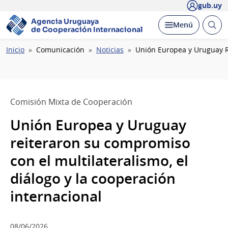
gub.uy
Agencia Uruguaya
Abrir
Desplegar
Menú
de Cooperación Internacional
busc
Ruta
Inicio
Comunicación
Noticias
Unión Europea y Uruguay Re
de
navegación
Comisión Mixta de Cooperación
Unión Europea y Uruguay
reiteraron su compromiso
con el multilateralismo, el
diálogo y la cooperación
internacional
08/06/2026