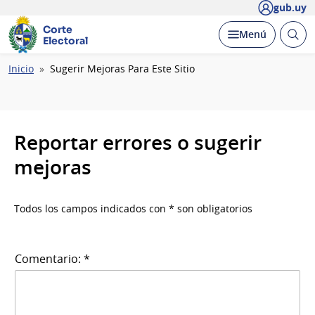
gub.uy
Corte
Abrir
Desplegar
Menú
Electoral
busc
Ruta
Inicio
Sugerir Mejoras Para Este Sitio
de
navegación
Reportar errores o sugerir
mejoras
Todos los campos indicados con * son obligatorios
Comentario: *