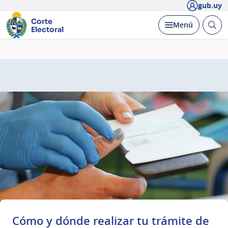
gub.uy
Corte
Abrir
Desplegar
Menú
Electoral
busc
Página
principal
Cómo y dónde realizar tu trámite de