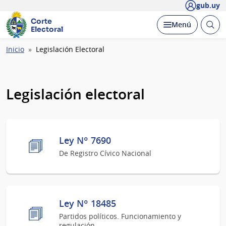
gub.uy
Corte
Abrir
Desplegar
Menú
Electoral
busc
Ruta
Inicio
Legislación Electoral
de
navegación
Legislación electoral
Ley Nº 7690
De Registro Cívico Nacional
Ley Nº 18485
Partidos políticos. Funcionamiento y
regulación