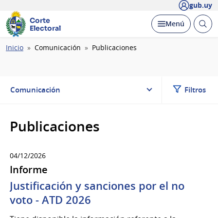
gub.uy
Corte
Abrir
Desplegar
Menú
Electoral
busc
Ruta
Inicio
Comunicación
Publicaciones
de
navegación
Comunicación
Filtros
Publicaciones
04/12/2026
Informe
Justificación y sanciones por el no
voto - ATD 2026