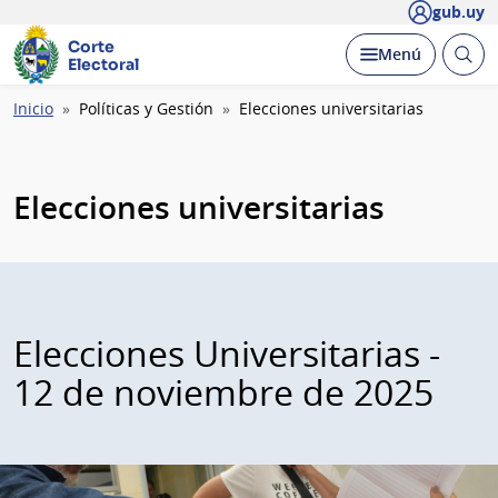
gub.uy
Corte
Abrir
Desplegar
Menú
Electoral
busc
Ruta
Inicio
Políticas y Gestión
Elecciones universitarias
de
navegación
Elecciones universitarias
Elecciones Universitarias -
12 de noviembre de 2025