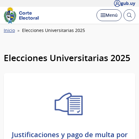
gub.uy
Corte
Abrir
Desplegar
Menú
Electoral
busc
Ruta
Inicio
Elecciones Universitarias 2025
de
navegación
Elecciones Universitarias 2025
Justificaciones y pago de multa por