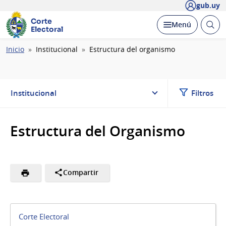
gub.uy
Corte
Abrir
Desplegar
Menú
Electoral
busc
Ruta
Inicio
Institucional
Estructura del organismo
de
navegación
Institucional
Filtros
Estructura del Organismo
Compartir
Corte Electoral